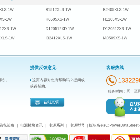
XLS-1W
B1512XLS-1W
B2405XLS-1W
XS-1W
H0505XS-1W
H1205XS-1W
12XS-1W
D120512XD-1W
D120512XS-1W
2XLS-1W
IB2412XLS-1W
IA0509XS-1W
提供反馈意见
客服热线
133229
网站，
这页内容对您有帮助吗？提问或
获得帮助。
服务时间：周一至周五9
隐私策略
|
电源模块资讯
|
电源系列
|
电源型号
| 版权所有(C)PowerDataSheet