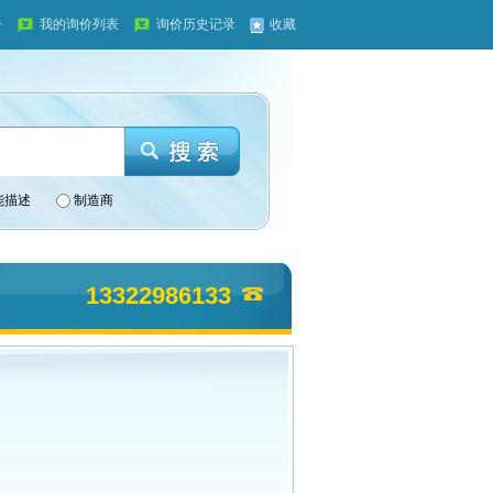
册
我的询价列表
询价历史记录
收藏
能描述
制造商
13322986133